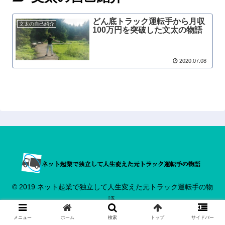
どん底トラック運転手から月収
文太の自己紹介
100万円を突破した文太の物語
2020.07.08
© 2019 ネット起業で独立して人生変えた元トラック運転手の物
語.
メニュー
ホーム
検索
トップ
サイドバー